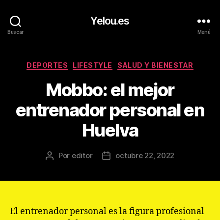
Yelou.es
Buscar
Menú
Categorías
DEPORTES
LIFESTYLE
SALUD Y BIENESTAR
Mobbo: el mejor
entrenador personal en
Huelva
Por
editor
octubre 22, 2022
Autor
Fecha
de
de
la
la
entrada
entrada
El entrenador personal es la figura profesional