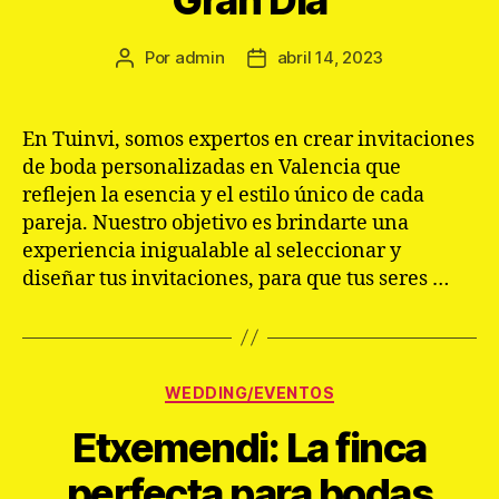
Por
admin
abril 14, 2023
Autor
Fecha
de
de
la
la
entrada
entrada
En Tuinvi, somos expertos en crear invitaciones
de boda personalizadas en Valencia que
reflejen la esencia y el estilo único de cada
pareja. Nuestro objetivo es brindarte una
experiencia inigualable al seleccionar y
diseñar tus invitaciones, para que tus seres …
Categorías
WEDDING/EVENTOS
Etxemendi: La finca
perfecta para bodas