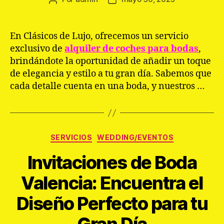
de
de
la
la
entrada
entrada
En Clásicos de Lujo, ofrecemos un servicio
exclusivo de
alquiler de coches para bodas
,
brindándote la oportunidad de añadir un toque
de elegancia y estilo a tu gran día. Sabemos que
cada detalle cuenta en una boda, y nuestros …
Categorías
SERVICIOS
WEDDING/EVENTOS
Invitaciones de Boda
Valencia: Encuentra el
Diseño Perfecto para tu
Gran Día